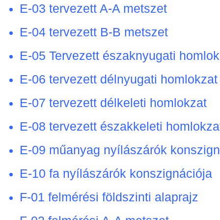
E-03 tervezett A-A metszet
E-04 tervezett B-B metszet
E-05 Tervezett északnyugati homlok
E-06 tervezett délnyugati homlokzat
E-07 tervezett délkeleti homlokzat
E-08 tervezett északkeleti homlokza
E-09 műanyag nyílászárók konszign
E-10 fa nyílászárók konszignációja
F-01 felmérési földszinti alaprajz