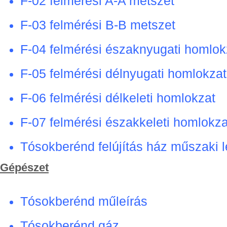
F-02 felmérési A-A metszet
F-03 felmérési B-B metszet
F-04 felmérési északnyugati homlok
F-05 felmérési délnyugati homlokzat
F-06 felmérési délkeleti homlokzat
F-07 felmérési északkeleti homlokza
Tósokberénd felújítás ház műszaki l
Gépészet
Tósokberénd műleírás
Tósokberénd gáz