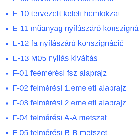
E-10 tervezett keleti homlokzat
E-11 műanyag nyílászáró konszigná
E-12 fa nyílászáró konszignáció
E-13 M05 nyilás kiváltás
F-01 feémérési fsz alaprajz
F-02 felmérési 1.emeleti alaprajz
F-03 felmérési 2.emeleti alaprajz
F-04 felmérési A-A metszet
F-05 felmérési B-B metszet