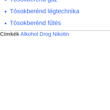
Tósokberénd légtechnika
Tósokberénd fűtés
Címkék
Alkohol
Drog
Nikotin