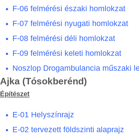
F-06 felmérési északi homlokzat
F-07 felmérési nyugati homlokzat
F-08 felmérési déli homlokzat
F-09 felmérési keleti homlokzat
Noszlop Drogambulancia műszaki leí
Ajka (Tósokberénd)
Építészet
E-01 Helyszínrajz
E-02 tervezett földszinti alaprajz