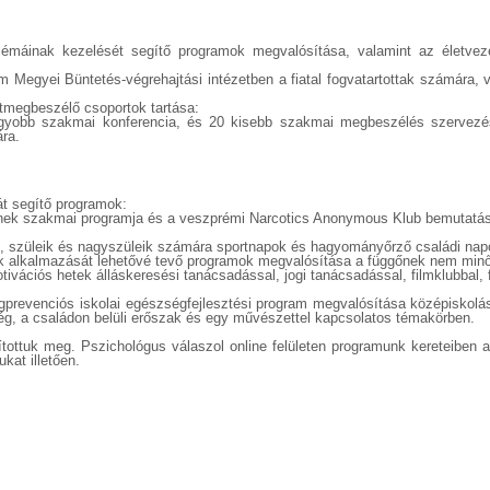
oblémáinak kezelését segítő programok megvalósítása, valamint az életveze
Megyei Büntetés-végrehajtási intézetben a fiatal fogvatartottak számára, 
tmegbeszélő csoportok tartása:
gyobb szakmai konferencia, és 20 kisebb szakmai megbeszélés szervezése
ra.
t segítő programok:
ének szakmai programja és a veszprémi Narcotics Anonymous Klub bemutatás
, szüleik és nagyszüleik számára sportnapok és hagyományőrző családi nap
kák alkalmazását lehetővé tevő programok megvalósítása a függőnek nem minő
ciós hetek álláskeresési tanácsadással, jogi tanácsadással, filmklubbal, fő
gprevenciós iskolai egészségfejlesztési program megvalósítása középiskolás
ség, a családon belüli erőszak és egy művészettel kapcsolatos témakörben.
ttuk meg. Pszichológus válaszol online felületen programunk kereteiben az 
kat illetően.