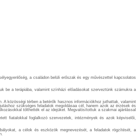
 esélyegyenlőség, a családon belüli erőszak és egy művészettel kapcsolatos
ntuk be a terápiába, valamint színházi előadásokat szerveztünk számukra a
. A közösségi térben a betérők hasznos információkhoz juthattak, valamint
ijutáshoz szükséges feladatok megoldásaa cél, hanem azok az érzések és
kozásokkal tölthették el az idejüket. Megvalósítottuk a szakmai ajánlással
ett fiatalokkal foglalkozó szervezetek, intézmények és azok képviselői,
abályokat, a célok és eszközök megnevezését, a feladatok rögzítését, a
n.