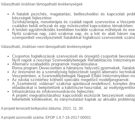
Választható önállóan támogatható tevékenységek
A fiatalok pszichés, magatartási, beilleszkedési és kapcsolati pr
készségek fejlesztése:
Színházterápia, meseterápia és családi napok szervezése a Veszprém 
családon belüli erőszak és egy művészettel kapcsolatos témakörben.
A területi együttműködés keretében további szakmai műhelyek és ese
Nyitó szakmai nap, záró szakmai nap, és a két év alatt három na
szempontból veszélyeztetett fiatalokkal foglalkozó szervezetek számá
Választható, önállóan nem támogatható tevékenységek
Csoportos foglalkozások szervezését és önsegítő csoportok bevonásá
Nyílt napok a noszlopi Szenvedélybetegek Rehabilitációs Intézmény
Alternatív szabadidős programok megvalósulása:
Roma program Devecserben a hátrányos helyzetű gyermekek, fiatalok
Az önismeret és a személyiség fejlesztését segítő alternatív techni
Veszprémben, a Szenvedélybetegek Nappali Ellátó Intézményében motivá
Az iskolai színtérhez köthető speciális megelőző modellprogramok:
A „Szertelenül, vidáman” szakmai ajánlással rendelkező, komplex dro
előadásokat is beépítettünk a kábítószer-használat, az esélyegyenlő
Infrastruktúra és infokommunikációs fejlesztés:
A projekt megvalósításához kapcsolódó eszközök beszerzését valósíto
feltehették kérdéseiket, és iránymutatást kaptak az aktuális problémáju
A projekt tervezett befejezési dátuma: 2021. 11. 30.
A projekt azonosító száma: EFOP 1.8.7-16-2017-00001