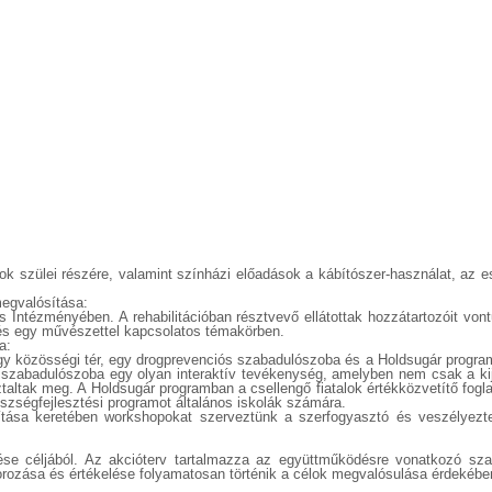
kok szülei részére, valamint színházi előadások a kábítószer-használat, az
egvalósítása:
 Intézményében. A rehabilitációban résztvevő ellátottak hozzátartozóit vo
 és egy művészettel kapcsolatos témakörben.
a:
y közösségi tér, egy drogprevenciós szabadulószoba és a Holdsugár program
A szabadulószoba egy olyan interaktív tevékenység, amelyben nem csak a k
altak meg. A Holdsugár programban a csellengő fiatalok értékközvetítő foglal
szségfejlesztési programot általános iskolák számára.
tása keretében workshopokat szerveztünk a szerfogyasztó és veszélyeztet
rése céljából. Az akcióterv tartalmazza az együttműködésre vonatkozó sz
rozása és értékelése folyamatosan történik a célok megvalósulása érdekébe