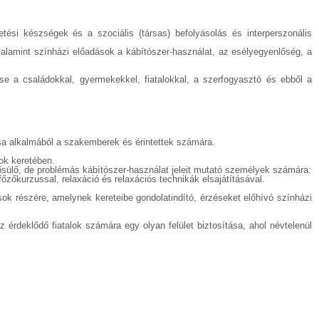
tési készségek és a szociális (társas) befolyásolás és interperszonális
valamint színházi előadások a kábítószer-használat, az esélyegyenlőség, a
 a családokkal, gyermekekkel, fiatalokkal, a szerfogyasztó és ebből a
a alkalmából a szakemberek és érintettek számára.
ok keretében.
sülő, de problémás kábítószer-használat jeleit mutató személyek számára:
zőkurzussal, relaxáció és relaxációs technikák elsajátításával.
ok részére, amelynek kereteibe gondolatindító, érzéseket előhívó színházi
érdeklődő fiatalok számára egy olyan felület biztosítása, ahol névtelenül