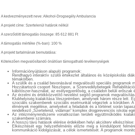
A kedvezményezett neve: Alkohol-Drogsegély Ambulancia
A projekt címe: Szertelenül határok nélkül
A szerződött támogatás összege: 85 612 881 Ft
A támogatás mértéke (%-ban): 100 %
A projekt tartalmának bemutatása:
Kötelezően megvalósítandó önállóan támogatható tevékenységek
Információnyújtáson alapuló programok:
Rendhagyó interaktív szülői értekezlet általános és középiskolás diá
témakörben.
A szülők és a család bevonásával megvalósuló speciális programok m
Hozzátartozói csoport Noszlopon, a Szenvedélybetegek Rehabilitációs
kábítószer-használat, az esélyegyenlőség, a családon belüli erőszak
Az érzelmi és értékközvetítő nevelést segítő programok megvalósítás
Klubhelyiség kialakítása Veszprémben, amelynek három része lett. Eg
szociális szakemberek szociális esetmunkát végeztek a körükben. 
élmények megélése, amelyeket a feladatok és a történet során tapaszt
rendelkező „Szertelenül, vidáman” komplex drogprevenciós iskolai egé
Az intézményrendszerre vonatkozóan területi együttműködés kialakí
szakemberei számára.
A hosszú távú hatások elérése érdekében helyi akcióterv elkészítése:
Elkészítését egy helyzetfelmérés előzte meg a kiindulópont felmé
kommunikáció kidolgozását, a célok ismertetését. A programok monito