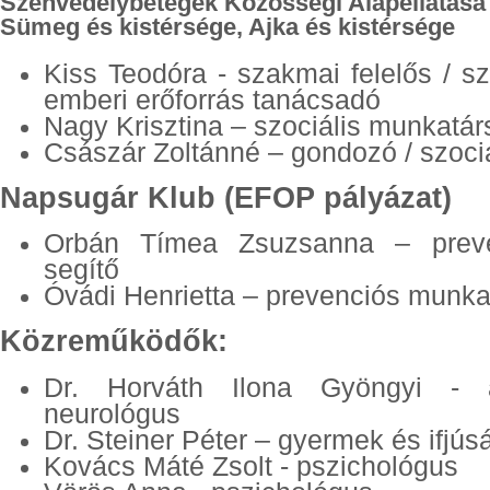
Szenvedélybetegek Közösségi Alapellátása
Sümeg és kistérsége, Ajka és kistérsége
Kiss Teodóra - szakmai felelős / s
emberi erőforrás tanácsadó
Nagy Krisztina – szociális munkatár
Császár Zoltánné – gondozó / szoci
Napsugár Klub (EFOP pályázat)
Orbán Tímea Zsuzsanna – preve
segítő
Óvádi Henrietta – prevenciós munka
Közreműködők:
Dr. Horváth Ilona Gyöngyi - add
neurológus
Dr. Steiner Péter – gyermek és ifjús
Kovács Máté Zsolt - pszichológus