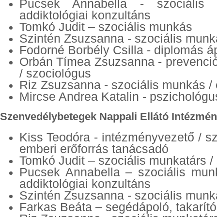
Pucsek Annabella - szociális 
addiktológiai konzultáns
Tomkó Judit – szociális munkás
Szintén Zsuzsanna - szociális mun
Fodorné Borbély Csilla - diplomás á
Orbán Tímea Zsuzsanna - prevenció
/ szociológus
Riz Zsuzsanna - szociális munkás 
Mircse Andrea Katalin - pszichológu
Szenvedélybetegek Nappali Ellátó Intézmén
Kiss Teodóra - intézményvezető / s
emberi erőforrás tanácsadó
Tomkó Judit – szociális munkatárs /
Pucsek Annabella – szociális munk
addiktológiai konzultáns
Szintén Zsuzsanna - szociális munka
Farkas Beáta – segédápoló, takarító