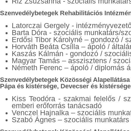
Riz Zsuzsanna - szociális munkatárs
Szenvedélybetegek Rehabilitációs Intézmé
Latorczai Gergely - intézményvezet
Barta Dóra - szociális munkatárs/sz
Erdősi Tibor Károlyné – gondozó / s
Horváth Beáta Csilla – ápoló / által
Kaszás Kálmán - gondozó / szociáli
Magyar Tamás – asszisztens / szoci
Németh Ferenc – ápoló / diplomás á
Szenvedélybetegek Közösségi Alapellátása
Pápa és kistérsége, Devecser és kistérsége
Kiss Teodóra - szakmai felelős / s
emberi erőforrás tanácsadó
Venczel Hajnalka – szociális munka
Szabó Ágnes – szociális munkatárs