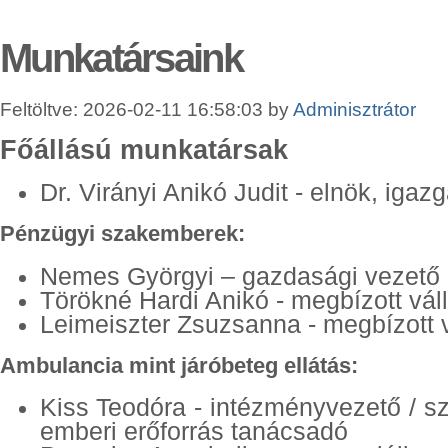
Munkatársaink
Feltöltve: 2026-02-11 16:58:03 by
Adminisztrátor
Főállású munkatársak
Dr. Virányi Anikó Judit - elnök, igaz
Pénzügyi szakemberek:
Nemes Györgyi – gazdasági vezető
Törökné Hardi Anikó - megbízott vál
Leimeiszter Zsuzsanna - megbízott 
Ambulancia mint járóbeteg ellátás:
Kiss Teodóra - intézményvezető / s
emberi erőforrás tanácsadó